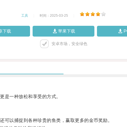
工具
|
时间：2025-03-25
|
卓下载
苹果下载
安卓市场，安全绿色
更是一种放松和享受的方式。
还可以捕捉到各种珍贵的鱼类，赢取更多的金币奖励。