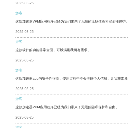
2025-03-25
游客
这款加速器VPM应用程序已经为我们带来了无限的流畅体验和安全性保护
2025-03-25
游客
这款软件的功能非常全面，可以满足我所有需求。
2025-03-25
游客
这款加速器app的安全性很高，使用过程中不会泄露个人信息，让我非常放
2025-03-25
游客
这款加速器VPM应用程序已经为我们带来了无限的隐私保护和自由。
2025-03-25
游客