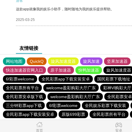
游客
这款app就像我的娱乐小助手，随时随地为我的娱乐提供帮助。
2025-03-25
友情链接
网站地图
QuickQ
旋风加速度器
旋风加速
坚果加速器
快连加速器官网入口
原子加速器
快鸭加速器
旋风加速度器
6f彩票welcome
全民彩票app下载安装安卓
国民彩票下载地址
全民彩票所有平台
welcome盈彩购彩大厅广东
彩神Vl购彩大厅
全民彩票安卓版下载
welcome盈彩购彩大厅广东
全民彩票安卓
三分钟彩票app下载
6f彩票welcome
全民娱乐彩票下载安装
全民彩票app下载安装安卓
原版699彩票
全民彩票所有平台
首页
安卓