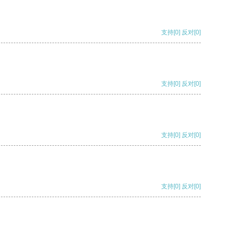
支持
[0]
反对
[0]
支持
[0]
反对
[0]
支持
[0]
反对
[0]
支持
[0]
反对
[0]