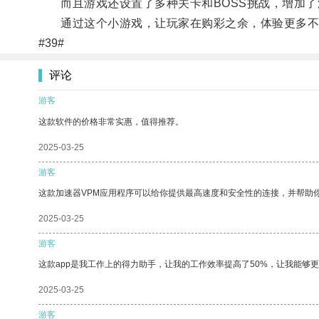
而且游戏还设置了多种关卡和BOSS挑战，增加了
通过这个小游戏，让玩家在购彩之余，体验更多不
#39#
评论
游客
这款软件的价格非常实惠，值得推荐。
2025-03-25
游客
这款加速器VPM应用程序可以给你提供最高速度和安全性的连接，并帮助
2025-03-25
游客
这款app是我工作上的得力助手，让我的工作效率提高了50%，让我能够
2025-03-25
游客