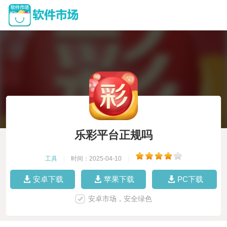
乐彩平台正规吗
工具
|
时间：2025-04-10
|
安卓下载
苹果下载
PC下载
安卓市场，安全绿色