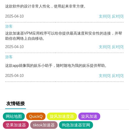
这款软件的设计非常人性化，使用起来非常方便。
2025-04-10
支持
[0]
反对
[0]
游客
这款加速器VPM应用程序可以给你提供最高速度和安全性的连接，并帮
助你在网络上自由移动。
2025-04-10
支持
[0]
反对
[0]
游客
这款app就像我的娱乐小助手，随时随地为我的娱乐提供帮助。
2025-04-10
支持
[0]
反对
[0]
友情链接
网站地图
QuickQ
旋风加速度器
旋风加速
坚果加速器
tiktok加速器
狗急加速器官网