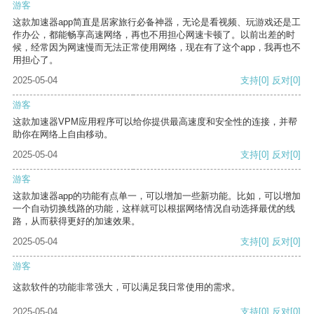
游客
这款加速器app简直是居家旅行必备神器，无论是看视频、玩游戏还是工
作办公，都能畅享高速网络，再也不用担心网速卡顿了。以前出差的时
候，经常因为网速慢而无法正常使用网络，现在有了这个app，我再也不
用担心了。
2025-05-04
支持
[0]
反对
[0]
游客
这款加速器VPM应用程序可以给你提供最高速度和安全性的连接，并帮
助你在网络上自由移动。
2025-05-04
支持
[0]
反对
[0]
游客
这款加速器app的功能有点单一，可以增加一些新功能。比如，可以增加
一个自动切换线路的功能，这样就可以根据网络情况自动选择最优的线
路，从而获得更好的加速效果。
2025-05-04
支持
[0]
反对
[0]
游客
这款软件的功能非常强大，可以满足我日常使用的需求。
2025-05-04
支持
[0]
反对
[0]