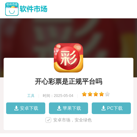
开心彩票是正规平台吗
工具
|
时间：2025-05-04
|
安卓下载
苹果下载
PC下载
安卓市场，安全绿色