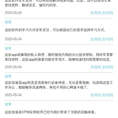
这款软件非常实用，可以帮助我解决很多问题。比如，我可以使用它来
查找资料、翻译语言、编写代码等。
2025-05-04
支持
[0]
反对
[0]
游客
这款软件的学习方式非常灵活，可以根据自己的需求选择学习方式。
2025-05-04
支持
[0]
反对
[0]
游客
这款app就像我的私人助理，随时随地为我的办公提供帮助。我经常需要
查找资料，这款app的搜索功能非常强大，能够快速找到我需要的信息。
2025-05-04
支持
[0]
反对
[0]
游客
这款加速器app简直是居家旅行必备神器，无论是看视频、玩游戏还是工
作办公，都能畅享高速网络，再也不用担心网速卡顿了。
2025-05-04
支持
[0]
反对
[0]
游客
这款加速器VPM应用程序已经为我们带来了无限的流畅体验。