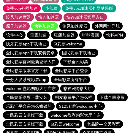
免费vqn外网加速
小蓝鸟
免费vps加速器外网苹果版
旋风加速度器
快连加速器
快连加速器官网入口
原子加速器
快鸭加速器
旋风加速度器
外网网址导航
软件中心
雷霆加速
狂飙加速器
哔咔漫画
快鸭VPN
快乐彩票app下载地址
6f彩票welcome
全民彩票app下载安装安卓
国民彩票下载地址
全民彩票官网最新登录入口
下载全民彩票
全民彩票版本官方下载
全民彩票平台登录
一分大发系统彩票app
全民彩票所有平台
welcome盈彩购彩大厅广东
彩神Vl购彩大厅
全民娱乐彩票下载安装
明发彩票平台怎么样
下载全民彩票
乐彩汇平台是怎么赚钱的
9123购彩welcome中心
全民彩票安卓版下载
welcome盈彩购彩大厅广东
全民彩票安卓版下载
6f彩票welcome
老品牌—全民彩票