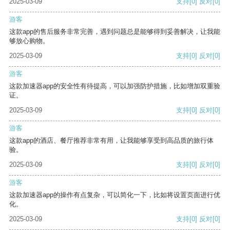
2025-03-09
支持
[0]
反对
[0]
游客
这款app的售后服务非常完善，遇到问题总是能够得到妥善解决，让我能
够放心购物。
2025-03-09
支持
[0]
反对
[0]
游客
这款加速器app的安全性有待提高，可以加强防护措施，比如增加双重验
证。
2025-03-09
支持
[0]
反对
[0]
游客
这款app的酒店、餐厅推荐非常有用，让我能够享受到高品质的旅行体
验。
2025-03-09
支持
[0]
反对
[0]
游客
这款加速器app的操作有点复杂，可以简化一下，比如将设置页面进行优
化。
2025-03-09
支持
[0]
反对
[0]