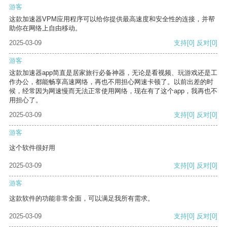
游客
这款加速器VPM应用程序可以给你提供最高速度和安全性的连接，并帮
助你在网络上自由移动。
2025-03-09
支持
[0]
反对
[0]
游客
这款加速器app简直是居家旅行必备神器，无论是看视频、玩游戏还是工
作办公，都能畅享高速网络，再也不用担心网速卡顿了。以前出差的时
候，经常因为网速慢而无法正常使用网络，现在有了这个app，我再也不
用担心了。
2025-03-09
支持
[0]
反对
[0]
游客
这个软件很好用
2025-03-09
支持
[0]
反对
[0]
游客
这款软件的功能非常全面，可以满足我所有需求。
2025-03-09
支持
[0]
反对
[0]