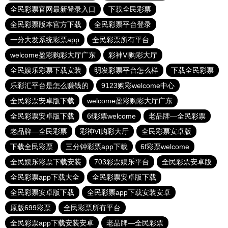
全民彩票官网最新登录入口
下载全民彩票
全民彩票版本官方下载
全民彩票平台登录
一分大发系统彩票app
全民彩票所有平台
welcome盈彩购彩大厅广东
彩神Vl购彩大厅
全民娱乐彩票下载安装
明发彩票平台怎么样
下载全民彩票
乐彩汇平台是怎么赚钱的
9123购彩welcome中心
全民彩票安卓版下载
welcome盈彩购彩大厅广东
全民彩票安卓版下载
6f彩票welcome
老品牌—全民彩票
老品牌—全民彩票
彩神Vl购彩大厅
全民彩票安卓版
下载全民彩票
三分钟彩票app下载
6f彩票welcome
全民娱乐彩票下载安装
703彩票娱乐平台
全民彩票安卓版
全民彩票app下载大全
全民彩票安卓版下载
全民彩票安卓版下载
全民彩票app下载安装安卓
原版699彩票
全民彩票所有平台
全民彩票app下载安装安卓
老品牌—全民彩票