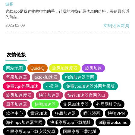
游客
这款app是我购物的得力助手，让我能够找到最优惠的价格，买到最合适
的商品。
2025-03-09
支持
[0]
反对
[0]
友情链接
网站地图
QuickQ
旋风加速度器
旋风加速
坚果加速器
tiktok加速器
狗急加速器官网
免费vqn外网加速
小蓝鸟
免费vps加速器外网苹果版
旋风加速度器
快连加速器
快连加速器官网入口
原子加速器
快鸭加速器
旋风加速度器
外网网址导航
软件中心
雷霆加速
狂飙加速器
哔咔漫画
快鸭VPN
海外npv加速器官网
快乐彩票app下载地址
6f彩票welcome
全民彩票app下载安装安卓
国民彩票下载地址