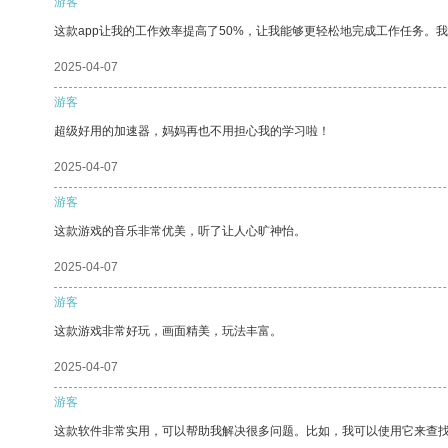
游客
这款app让我的工作效率提高了50%，让我能够更轻松地完成工作任务。
2025-04-07
游客
超级好用的加速器，妈妈再也不用担心我的学习啦！
2025-04-07
游客
这款游戏的音乐非常优美，听了让人心旷神怡。
2025-04-07
游客
这款游戏非常好玩，画面精美，玩法丰富。
2025-04-07
游客
这款软件非常实用，可以帮助我解决很多问题。比如，我可以使用它来查