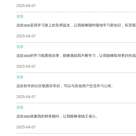
2025-04-07
游客
这款app是我学习路上的良师益友，让我能够随时随地学习新知识，拓宽视
2025-04-07
游客
这款app的学习氛围很浓厚，能够激励我不断学习，让我能够取得更好的成
2025-04-07
游客
这款软件的社区氛围非常好，可以与其他用户交流学习心得。
2025-04-07
游客
这款app就像我的财务顾问，让我能够省钱又省心。
2025-04-07