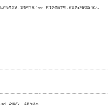
我以前经常加班，现在有了这个app，我可以提前下班，有更多的时间陪伴家人。
找资料、翻译语言、编写代码等。