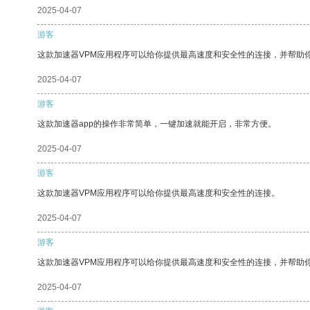
2025-04-07
游客
这款加速器VPM应用程序可以给你提供最高速度和安全性的连接，并帮助
2025-04-07
游客
这款加速器app的操作非常简单，一键加速就能开启，非常方便。
2025-04-07
游客
这款加速器VPM应用程序可以给你提供最高速度和安全性的连接。
2025-04-07
游客
这款加速器VPM应用程序可以给你提供最高速度和安全性的连接，并帮助
2025-04-07