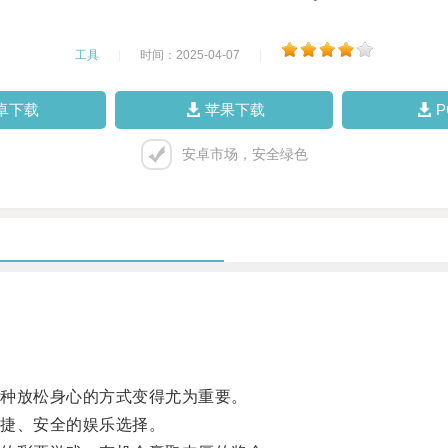
工具
|
时间：2025-04-07
|
卓下载
苹果下载
安卓市场，安全绿色
种放松身心的方式变得尤为重要。
捷、安全的娱乐选择。