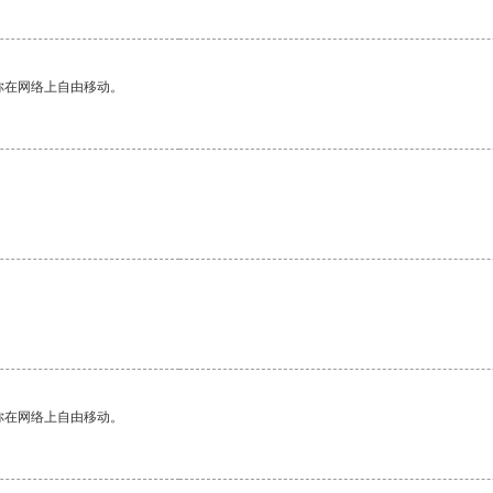
你在网络上自由移动。
你在网络上自由移动。