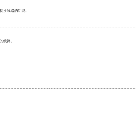
动切换线路的功能。
区的线路。