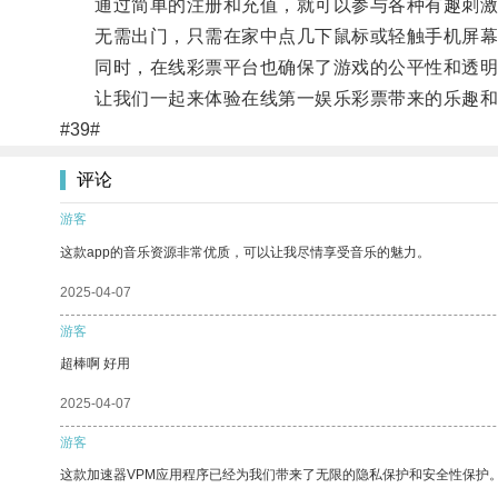
通过简单的注册和充值，就可以参与各种有趣刺激
无需出门，只需在家中点几下鼠标或轻触手机屏幕
同时，在线彩票平台也确保了游戏的公平性和透明
让我们一起来体验在线第一娱乐彩票带来的乐趣和
#39#
评论
游客
这款app的音乐资源非常优质，可以让我尽情享受音乐的魅力。
2025-04-07
游客
超棒啊 好用
2025-04-07
游客
这款加速器VPM应用程序已经为我们带来了无限的隐私保护和安全性保护