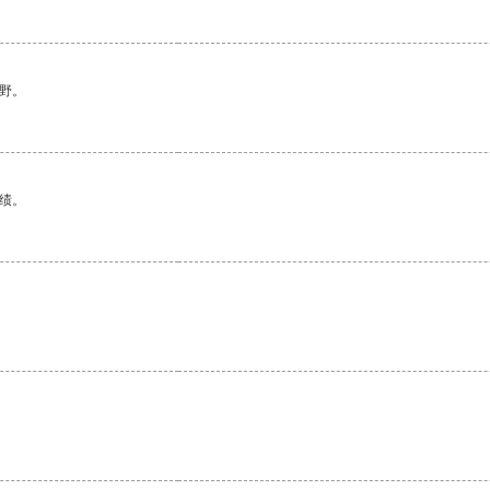
野。
绩。