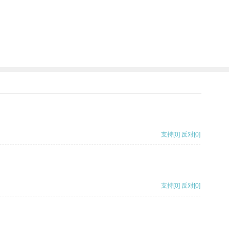
支持
[0]
反对
[0]
支持
[0]
反对
[0]