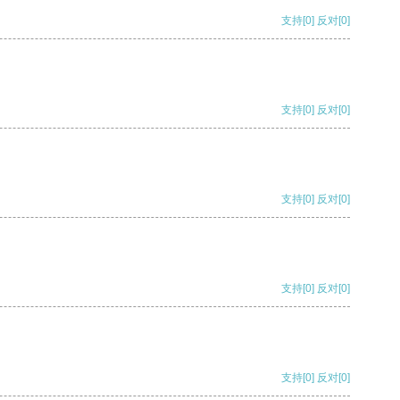
支持
[0]
反对
[0]
支持
[0]
反对
[0]
支持
[0]
反对
[0]
支持
[0]
反对
[0]
支持
[0]
反对
[0]