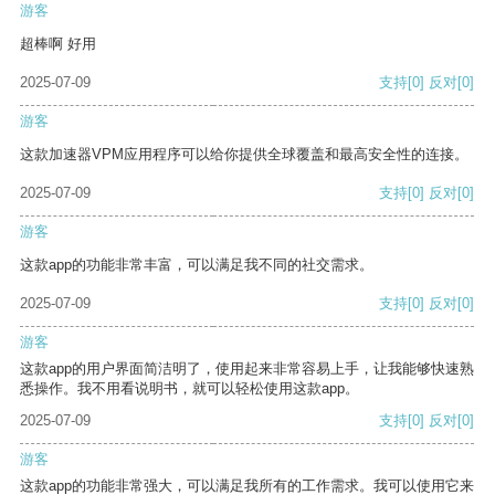
游客
超棒啊 好用
2025-07-09
支持
[0]
反对
[0]
游客
这款加速器VPM应用程序可以给你提供全球覆盖和最高安全性的连接。
2025-07-09
支持
[0]
反对
[0]
游客
这款app的功能非常丰富，可以满足我不同的社交需求。
2025-07-09
支持
[0]
反对
[0]
游客
这款app的用户界面简洁明了，使用起来非常容易上手，让我能够快速熟
悉操作。我不用看说明书，就可以轻松使用这款app。
2025-07-09
支持
[0]
反对
[0]
游客
这款app的功能非常强大，可以满足我所有的工作需求。我可以使用它来