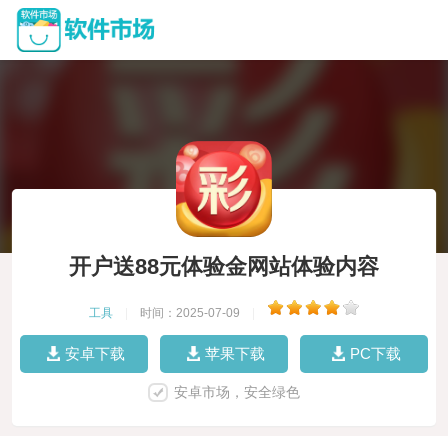
开户送88元体验金网站体验内容
工具
|
时间：2025-07-09
|
安卓下载
苹果下载
PC下载
安卓市场，安全绿色