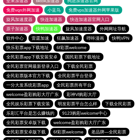
坚果加速器
tiktok加速器
狗急加速器官网
免费vqn外网加速
小蓝鸟
免费vps加速器外网苹果版
旋风加速度器
快连加速器
快连加速器官网入口
原子加速器
快鸭加速器
旋风加速度器
外网网址导航
软件中心
雷霆加速
狂飙加速器
哔咔漫画
快鸭VPN
快乐彩票app下载地址
6f彩票welcome
全民彩票app下载安装安卓
国民彩票下载地址
全民彩票官网最新登录入口
下载全民彩票
全民彩票版本官方下载
全民彩票平台登录
一分大发系统彩票app
全民彩票所有平台
welcome盈彩购彩大厅广东
彩神Vl购彩大厅
全民娱乐彩票下载安装
明发彩票平台怎么样
下载全民彩票
乐彩汇平台是怎么赚钱的
9123购彩welcome中心
全民彩票安卓版下载
welcome盈彩购彩大厅广东
全民彩票安卓版下载
6f彩票welcome
老品牌—全民彩票