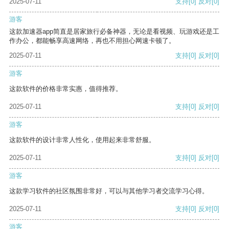
2025-07-11
支持
[0]
反对
[0]
游客
这款加速器app简直是居家旅行必备神器，无论是看视频、玩游戏还是工
作办公，都能畅享高速网络，再也不用担心网速卡顿了。
2025-07-11
支持
[0]
反对
[0]
游客
这款软件的价格非常实惠，值得推荐。
2025-07-11
支持
[0]
反对
[0]
游客
这款软件的设计非常人性化，使用起来非常舒服。
2025-07-11
支持
[0]
反对
[0]
游客
这款学习软件的社区氛围非常好，可以与其他学习者交流学习心得。
2025-07-11
支持
[0]
反对
[0]
游客