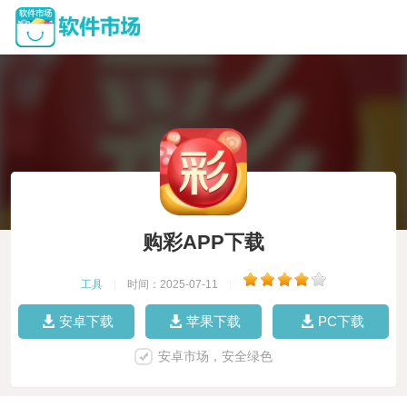
购彩APP下载
工具
|
时间：2025-07-11
|
安卓下载
苹果下载
PC下载
安卓市场，安全绿色