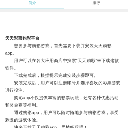
简介
排行
天天彩票购彩平台
想要参与购彩游戏，首先需要下载并安装天天购彩
app。
用户可以在各大应用商店中搜索“天天购彩”来下载这款
软件。
下载完成后，根据提示完成安装步骤即可。
安装完成后，用户可以注册账号并选择喜欢的彩票游戏
进行投注。
购彩app不仅提供丰富的彩票玩法，还有各种优惠活动
和奖金赛等福利。
通过购彩app，用户可以随时随地参与购彩游戏，享受
刺激的游戏体验。
快来下载天天购彩app，尽情畅玩吧！。