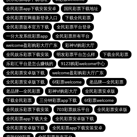
全民彩票app下载安装安卓
国民彩票下载地址
全民彩票官网最新登录入口
下载全民彩票
全民彩票版本官方下载
全民彩票平台登录
一分大发系统彩票app
全民彩票所有平台
welcome盈彩购彩大厅广东
彩神Vl购彩大厅
全民娱乐彩票下载安装
明发彩票平台怎么样
下载全民彩票
乐彩汇平台是怎么赚钱的
9123购彩welcome中心
全民彩票安卓版下载
welcome盈彩购彩大厅广东
全民彩票安卓版下载
6f彩票welcome
老品牌—全民彩票
老品牌—全民彩票
彩神Vl购彩大厅
全民彩票安卓版
下载全民彩票
三分钟彩票app下载
6f彩票welcome
全民娱乐彩票下载安装
703彩票娱乐平台
全民彩票安卓版
全民彩票app下载大全
全民彩票安卓版下载
全民彩票安卓版下载
全民彩票app下载安装安卓