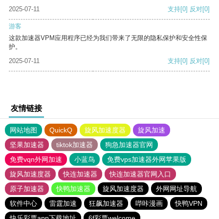
2025-07-11
支持
[0]
反对
[0]
游客
这款加速器VPM应用程序已经为我们带来了无限的隐私保护和安全性保
护。
2025-07-11
支持
[0]
反对
[0]
友情链接
网站地图
QuickQ
旋风加速度器
旋风加速
坚果加速器
tiktok加速器
狗急加速器官网
免费vqn外网加速
小蓝鸟
免费vps加速器外网苹果版
旋风加速度器
快连加速器
快连加速器官网入口
原子加速器
快鸭加速器
旋风加速度器
外网网址导航
软件中心
雷霆加速
狂飙加速器
哔咔漫画
快鸭VPN
快乐彩票app下载地址
6f彩票welcome