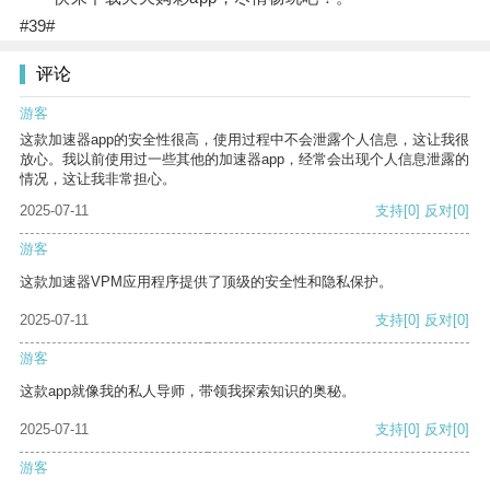
#39#
评论
游客
这款加速器app的安全性很高，使用过程中不会泄露个人信息，这让我很
放心。我以前使用过一些其他的加速器app，经常会出现个人信息泄露的
情况，这让我非常担心。
2025-07-11
支持
[0]
反对
[0]
游客
这款加速器VPM应用程序提供了顶级的安全性和隐私保护。
2025-07-11
支持
[0]
反对
[0]
游客
这款app就像我的私人导师，带领我探索知识的奥秘。
2025-07-11
支持
[0]
反对
[0]
游客