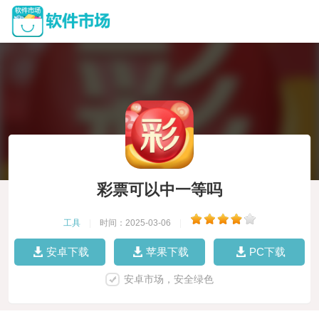
彩票可以中一等吗
工具
|
时间：2025-03-06
|
安卓下载
苹果下载
PC下载
安卓市场，安全绿色