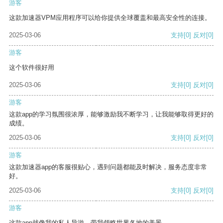
游客
这款加速器VPM应用程序可以给你提供全球覆盖和最高安全性的连接。
2025-03-06
支持
[0]
反对
[0]
游客
这个软件很好用
2025-03-06
支持
[0]
反对
[0]
游客
这款app的学习氛围很浓厚，能够激励我不断学习，让我能够取得更好的
成绩。
2025-03-06
支持
[0]
反对
[0]
游客
这款加速器app的客服很贴心，遇到问题都能及时解决，服务态度非常
好。
2025-03-06
支持
[0]
反对
[0]
游客
这款app就像我的私人导游，带我领略世界各地的美景。