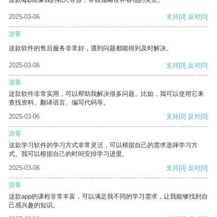
2025-03-06
支持
[0]
反对
[0]
游客
这款软件的售后服务非常好，遇到问题都能得到及时解决。
2025-03-06
支持
[0]
反对
[0]
游客
这款软件非常实用，可以帮助我解决很多问题。比如，我可以使用它来
查找资料、翻译语言、编写代码等。
2025-03-06
支持
[0]
反对
[0]
游客
这款学习软件的学习方式非常灵活，可以根据自己的需求选择学习方
式。我可以根据自己的时间安排学习进度。
2025-03-06
支持
[0]
反对
[0]
游客
这款app的课程非常丰富，可以满足我不同的学习需求，让我能够找到自
己感兴趣的知识。