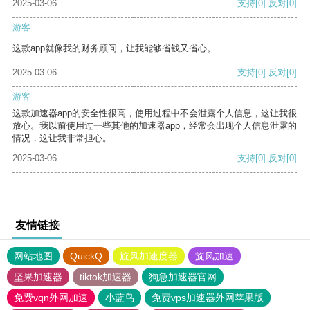
2025-03-06
支持
[0]
反对
[0]
游客
这款app就像我的财务顾问，让我能够省钱又省心。
2025-03-06
支持
[0]
反对
[0]
游客
这款加速器app的安全性很高，使用过程中不会泄露个人信息，这让我很
放心。我以前使用过一些其他的加速器app，经常会出现个人信息泄露的
情况，这让我非常担心。
2025-03-06
支持
[0]
反对
[0]
友情链接
网站地图
QuickQ
旋风加速度器
旋风加速
坚果加速器
tiktok加速器
狗急加速器官网
免费vqn外网加速
小蓝鸟
免费vps加速器外网苹果版