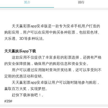
简介
排行
天天赢彩票app安卓版是一款专为安卓手机用户打造的
购彩应用，用户可以在应用中购买各种彩票，包括双色球、
大乐透、3D等多种玩法。
天天赢娱乐app下载
这款应用不仅提供了丰富多彩的彩票选择，还拥有严格
的安全保障措施，确保用户的购彩信息和资金安全。
用户可以通过应用随时查询开奖结果，还可以享受到不
定期的优惠活动和促销。
天天赢彩票app安卓版让用户可以随时随地参与购彩，
赢取百万大奖，实现梦想。
赶快下载体验吧！。
#39#