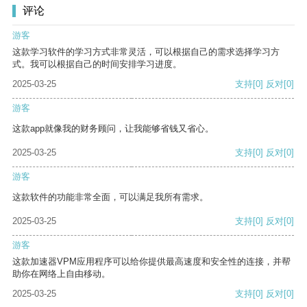
评论
游客
这款学习软件的学习方式非常灵活，可以根据自己的需求选择学习方
式。我可以根据自己的时间安排学习进度。
2025-03-25
支持
[0]
反对
[0]
游客
这款app就像我的财务顾问，让我能够省钱又省心。
2025-03-25
支持
[0]
反对
[0]
游客
这款软件的功能非常全面，可以满足我所有需求。
2025-03-25
支持
[0]
反对
[0]
游客
这款加速器VPM应用程序可以给你提供最高速度和安全性的连接，并帮
助你在网络上自由移动。
2025-03-25
支持
[0]
反对
[0]