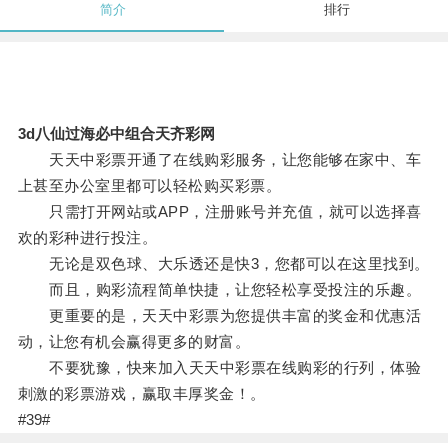
简介
排行
3d八仙过海必中组合天齐彩网
天天中彩票开通了在线购彩服务，让您能够在家中、车
上甚至办公室里都可以轻松购买彩票。
只需打开网站或APP，注册账号并充值，就可以选择喜
欢的彩种进行投注。
无论是双色球、大乐透还是快3，您都可以在这里找到。
而且，购彩流程简单快捷，让您轻松享受投注的乐趣。
更重要的是，天天中彩票为您提供丰富的奖金和优惠活
动，让您有机会赢得更多的财富。
不要犹豫，快来加入天天中彩票在线购彩的行列，体验
刺激的彩票游戏，赢取丰厚奖金！。
#39#