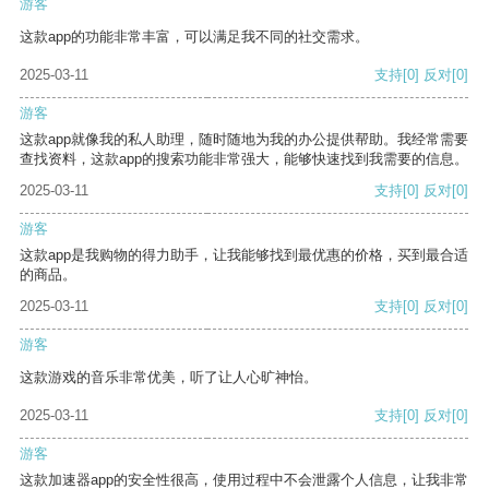
游客
这款app的功能非常丰富，可以满足我不同的社交需求。
2025-03-11
支持
[0]
反对
[0]
游客
这款app就像我的私人助理，随时随地为我的办公提供帮助。我经常需要
查找资料，这款app的搜索功能非常强大，能够快速找到我需要的信息。
2025-03-11
支持
[0]
反对
[0]
游客
这款app是我购物的得力助手，让我能够找到最优惠的价格，买到最合适
的商品。
2025-03-11
支持
[0]
反对
[0]
游客
这款游戏的音乐非常优美，听了让人心旷神怡。
2025-03-11
支持
[0]
反对
[0]
游客
这款加速器app的安全性很高，使用过程中不会泄露个人信息，让我非常