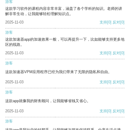
游客
这款学习软件的课程内容非常丰富，涵盖了各个学科的知识。老师的讲
解非常生动，让我能够轻松理解知识点。
2025-11-03
支持
[0]
反对
[0]
游客
这款加速器app的加速效果一般，可以再提升一下，比如能够支持更多地
区的线路。
2025-11-03
支持
[0]
反对
[0]
游客
这款加速器VPM应用程序已经为我们带来了无限的隐私和自由。
2025-11-03
支持
[0]
反对
[0]
游客
这款app就像我的财务顾问，让我能够省钱又省心。
2025-11-03
支持
[0]
反对
[0]
游客
这款app是我社交的好帮手，让我能够与朋友保持联系，分享生活点滴。