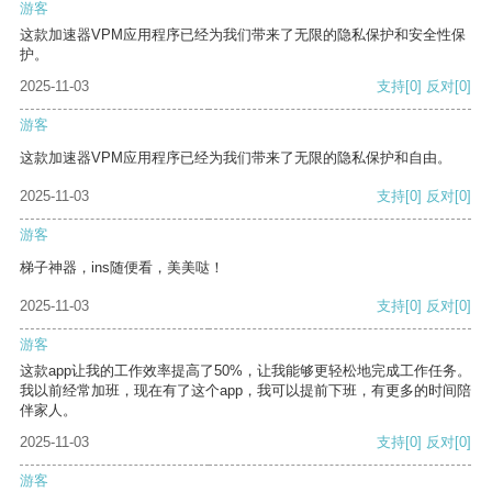
游客
这款加速器VPM应用程序已经为我们带来了无限的隐私保护和安全性保
护。
2025-11-03
支持
[0]
反对
[0]
游客
这款加速器VPM应用程序已经为我们带来了无限的隐私保护和自由。
2025-11-03
支持
[0]
反对
[0]
游客
梯子神器，ins随便看，美美哒！
2025-11-03
支持
[0]
反对
[0]
游客
这款app让我的工作效率提高了50%，让我能够更轻松地完成工作任务。
我以前经常加班，现在有了这个app，我可以提前下班，有更多的时间陪
伴家人。
2025-11-03
支持
[0]
反对
[0]
游客