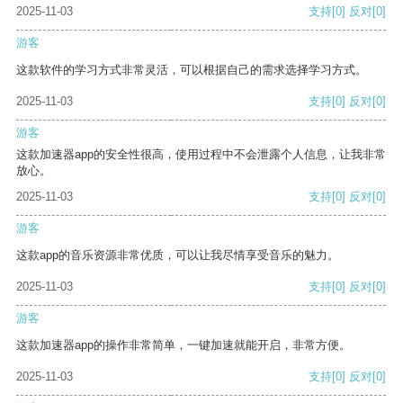
2025-11-03
支持
[0]
反对
[0]
游客
这款软件的学习方式非常灵活，可以根据自己的需求选择学习方式。
2025-11-03
支持
[0]
反对
[0]
游客
这款加速器app的安全性很高，使用过程中不会泄露个人信息，让我非常
放心。
2025-11-03
支持
[0]
反对
[0]
游客
这款app的音乐资源非常优质，可以让我尽情享受音乐的魅力。
2025-11-03
支持
[0]
反对
[0]
游客
这款加速器app的操作非常简单，一键加速就能开启，非常方便。
2025-11-03
支持
[0]
反对
[0]