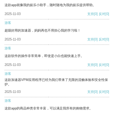
这款app就像我的娱乐小助手，随时随地为我的娱乐提供帮助。
2025-11-03
支持
[0]
反对
[0]
游客
超级好用的加速器，妈妈再也不用担心我的学习啦！
2025-11-03
支持
[0]
反对
[0]
游客
这款软件的操作非常简单，即使是小白也能快速上手。
2025-11-03
支持
[0]
反对
[0]
游客
这款加速器VPM应用程序已经为我们带来了无限的流畅体验和安全性保
护。
2025-11-03
支持
[0]
反对
[0]
游客
这款app的商品种类非常丰富，可以满足我所有的购物需求。